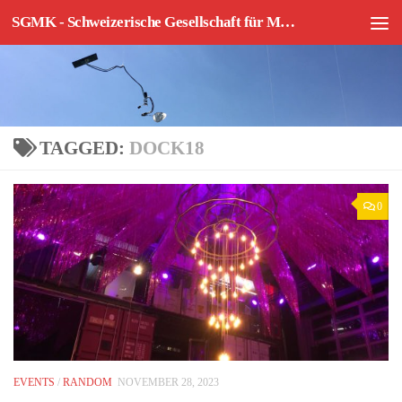
SGMK - Schweizerische Gesellschaft für Mechatronische Kunst
Skip to content
TAGGED:
DOCK18
0
EVENTS
/
RANDOM
NOVEMBER 28, 2023