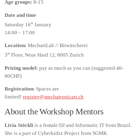
Age groups:
8-15
Date and time
th
Saturday 16
January
14:00 – 17:00
Location:
MechartLab // Bitwäscherei
rd
3
Floor, Neue Hard 12, 8005 Zurich
Prizing model:
pay as much as you can (suggested 40-
80CHF)
Registration:
Spaces are
limited!
register@mechatronicart.ch
About the Workshop Mentors
Livia Stöckli
is a female DJ and Informatic IT from Brazil.
She is a part of Cyberkidzz Project from SGMK