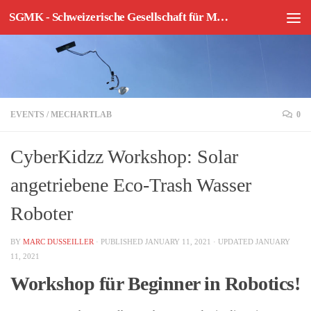
SGMK - Schweizerische Gesellschaft für Mechatronische Kunst
Skip to content
EVENTS
/
MECHARTLAB
0
CyberKidzz Workshop: Solar
angetriebene Eco-Trash Wasser
Roboter
BY
MARC DUSSEILLER
· PUBLISHED
JANUARY 11, 2021
· UPDATED
JANUARY
11, 2021
Workshop für Beginner in Robotics!