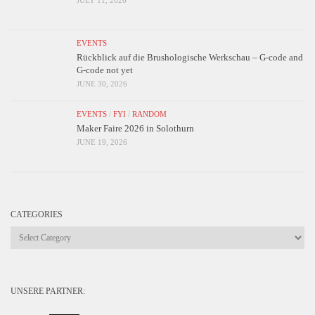
JULY 11, 2026
EVENTS
Rückblick auf die Brushologische Werkschau – G-code and
G-code not yet
JUNE 30, 2026
EVENTS
/
FYI
/
RANDOM
Maker Faire 2026 in Solothurn
JUNE 19, 2026
CATEGORIES
Categories
UNSERE PARTNER: